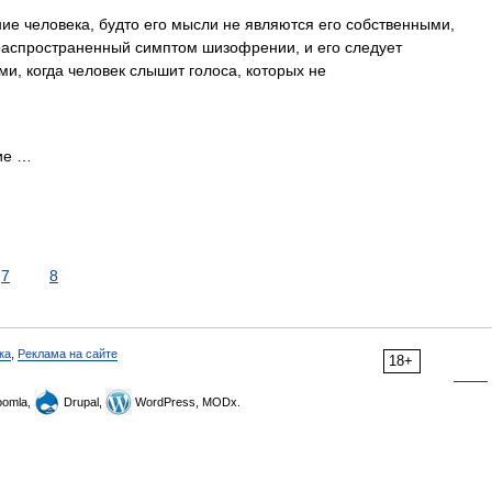
 человека, будто его мысли не являются его собственными,
 распространенный симптом шизофрении, и его следует
и, когда человек слышит голоса, которых не
ие …
7
8
ка
,
Реклама на сайте
18+
omla,
Drupal,
WordPress, MODx.