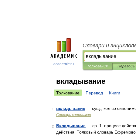
Словари и энциклоп
academic.ru
Толкования
Переводы
вкладывание
Толкование
Перевод
Книги
вкладывание
— сущ., кол во синонимов
1
Словарь синонимов
Вкладывание
— ср. 1. процесс действи
2
действия. Толковый словарь Ефремово