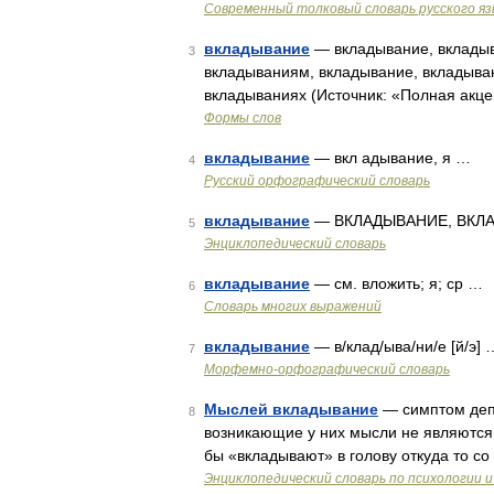
Современный толковый словарь русского я
вкладывание
— вкладывание, вкладыв
3
вкладываниям, вкладывание, вкладыва
вкладываниях (Источник: «Полная акце
Формы слов
вкладывание
— вкл адывание, я …
4
Русский орфографический словарь
вкладывание
— ВКЛАДЫВАНИЕ, ВКЛА
5
Энциклопедический словарь
вкладывание
— см. вложить; я; ср …
6
Словарь многих выражений
вкладывание
— в/клад/ыва/ни/е [й/э] 
7
Морфемно-орфографический словарь
Мыслей вкладывание
— симптом деп
8
возникающие у них мысли не являются 
бы «вкладывают» в голову откуда то 
Энциклопедический словарь по психологии и