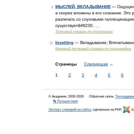
МЫСЛЕЙ, ВКЛАДЫВАНИЕ
— Ощущение
9
а скорее вложены в его сознание. Это
различать со слуховыми галлюцинациям
существует&#8230; …
Толковый словарь по психологии
Insetting
— Вкладывание; Впечатыван
10
Краткий толковый словарь по полиграфии
Страницы
Следующая
→
1
2
3
4
5
6
© Академик, 2000-2026
Обратная связь:
Техподдерж
👣 Путешествия
Экспорт словарей на сайты
, сделанные на PHP,
Jo